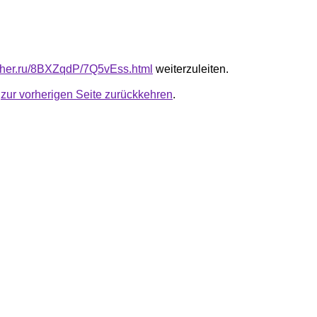
luther.ru/8BXZqdP/7Q5vEss.html
weiterzuleiten.
u
zur vorherigen Seite zurückkehren
.