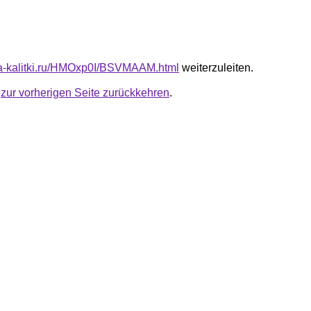
ota-kalitki.ru/HMOxp0I/BSVMAAM.html
weiterzuleiten.
u
zur vorherigen Seite zurückkehren
.