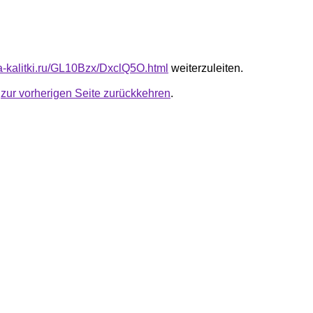
ta-kalitki.ru/GL10Bzx/DxclQ5O.html
weiterzuleiten.
u
zur vorherigen Seite zurückkehren
.