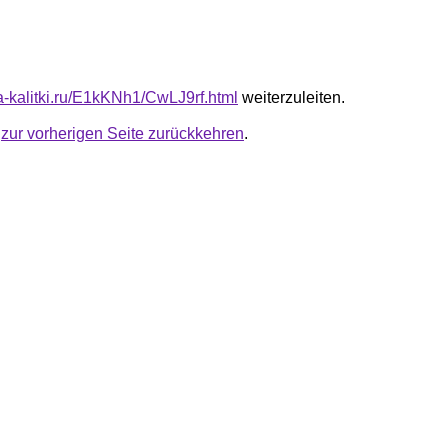
ta-kalitki.ru/E1kKNh1/CwLJ9rf.html
weiterzuleiten.
u
zur vorherigen Seite zurückkehren
.