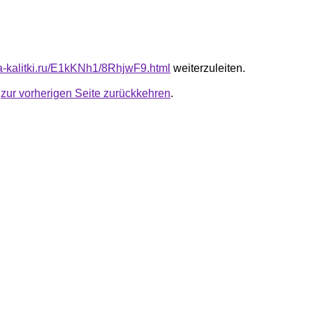
ota-kalitki.ru/E1kKNh1/8RhjwF9.html
weiterzuleiten.
u
zur vorherigen Seite zurückkehren
.