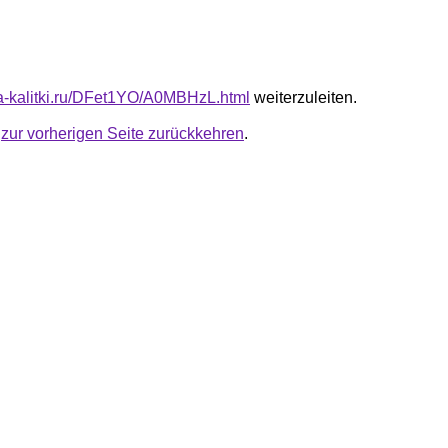
ota-kalitki.ru/DFet1YO/A0MBHzL.html
weiterzuleiten.
u
zur vorherigen Seite zurückkehren
.