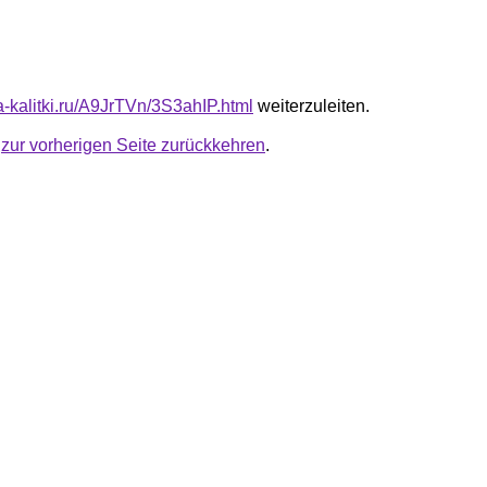
ta-kalitki.ru/A9JrTVn/3S3ahIP.html
weiterzuleiten.
u
zur vorherigen Seite zurückkehren
.