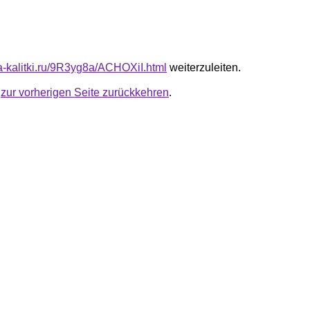
ta-kalitki.ru/9R3yg8a/ACHOXiI.html
weiterzuleiten.
u
zur vorherigen Seite zurückkehren
.