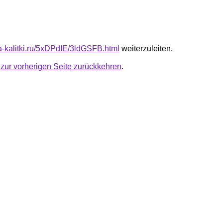
ta-kalitki.ru/5xDPdIE/3ldGSFB.html
weiterzuleiten.
u
zur vorherigen Seite zurückkehren
.