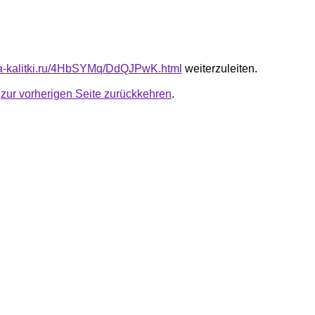
ota-kalitki.ru/4HbSYMq/DdQJPwK.html
weiterzuleiten.
u
zur vorherigen Seite zurückkehren
.