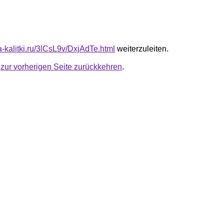
ta-kalitki.ru/3lCsL9v/DxjAdTe.html
weiterzuleiten.
u
zur vorherigen Seite zurückkehren
.