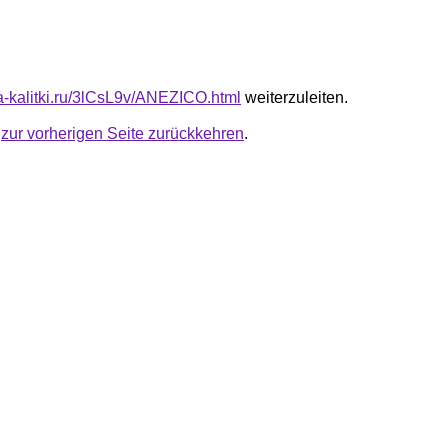
ta-kalitki.ru/3lCsL9v/ANEZICO.html
weiterzuleiten.
u
zur vorherigen Seite zurückkehren
.