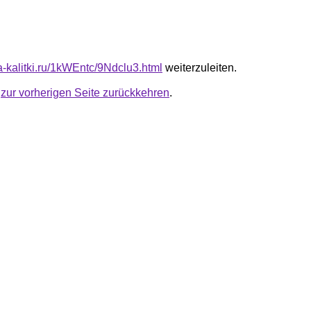
ta-kalitki.ru/1kWEntc/9Ndclu3.html
weiterzuleiten.
u
zur vorherigen Seite zurückkehren
.