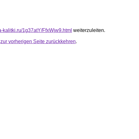
ta-kalitki.ru/1g37atY/FfxWjw9.html
weiterzuleiten.
u
zur vorherigen Seite zurückkehren
.