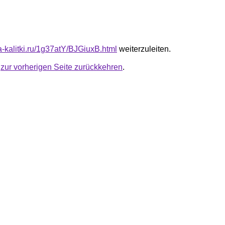
ta-kalitki.ru/1g37atY/BJGiuxB.html
weiterzuleiten.
u
zur vorherigen Seite zurückkehren
.