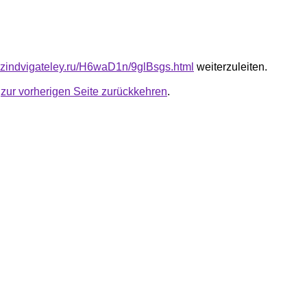
azindvigateley.ru/H6waD1n/9glBsgs.html
weiterzuleiten.
u
zur vorherigen Seite zurückkehren
.