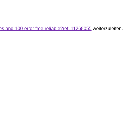
ces-and-100-error-free-reliable?ref=11268055
weiterzuleiten.