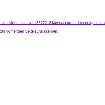
k.com/virtual-assistant/38772124/fast-accurate-data-entry-servi
u
zur vorherigen Seite zurückkehren
.